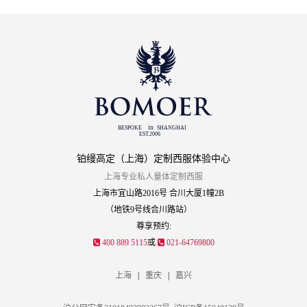
铂缦高定（上海）定制西服体验中心
上海专业私人量体定制西服
上海市宜山路2016号 合川大厦1幢2B
（地铁9号线合川路站）
尊享预约:
400 889 5115
或
021-64769800
上海
|
重庆
|
嘉兴