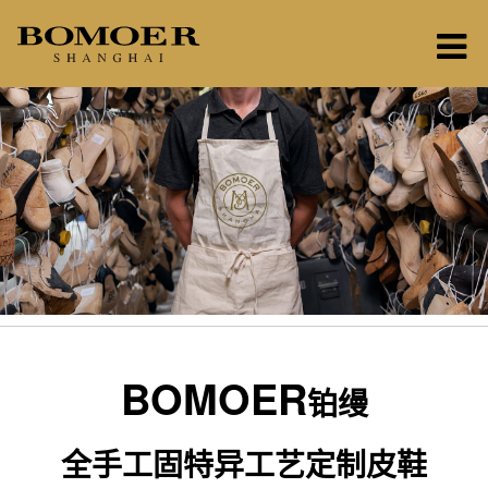
BOMOER
铂缦
全手工固特异工艺定制皮鞋