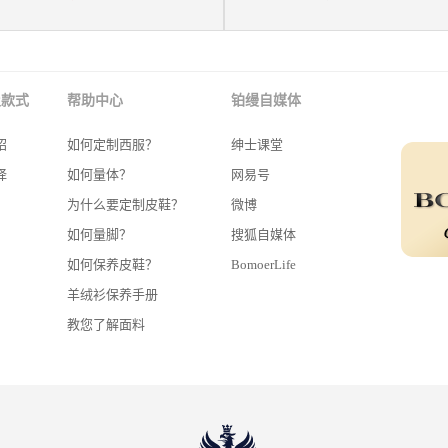
及款式
帮助中心
铂缦自媒体
绍
如何定制西服？
绅士课堂
择
如何量体？
网易号
为什么要定制皮鞋？
微博
如何量脚？
搜狐自媒体
如何保养皮鞋？
BomoerLife
羊绒衫保养手册
教您了解面料