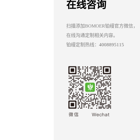
在线咨询
扫描添加BOMOER铂缦官方微信，
在线沟通定制相关内容。
铂缦定制热线：
4008895115