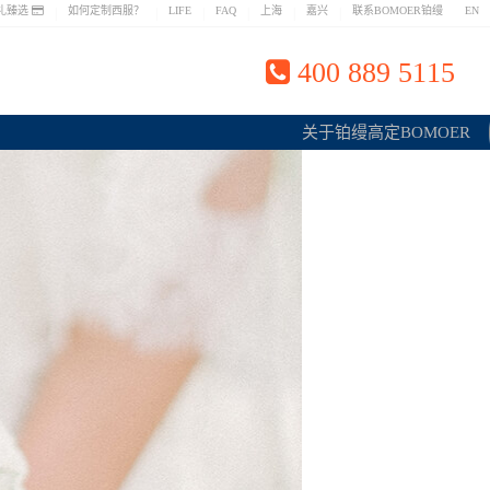
礼臻选
如何定制西服？
LIFE
FAQ
上海
嘉兴
联系BOMOER铂缦
EN
|
|
|
|
|
|
上海专业量体私人定制西服
400 889 5115
关于铂缦高定BOMOER