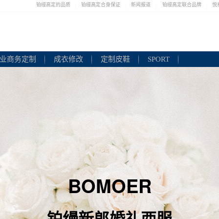
铂缦高定的品质
铂缦高定合身保证
新闻报道
铂缦高定联合品牌
悦
|
|
|
|
|
业商务定制
成衣修改
定制皮鞋
SPORT
BOMOER