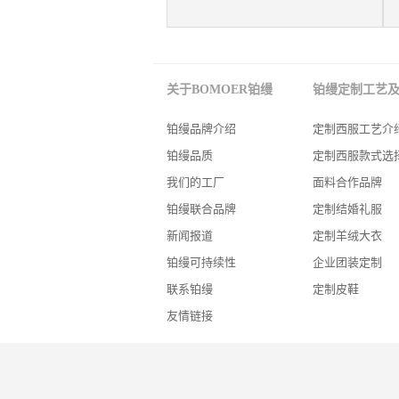
关于BOMOER铂缦
铂缦定制工艺
铂缦品牌介绍
定制西服工艺介
铂缦品质
定制西服款式选
我们的工厂
面料合作品牌
铂缦联合品牌
定制结婚礼服
新闻报道
定制羊绒大衣
铂缦可持续性
企业团装定制
联系铂缦
定制皮鞋
友情链接