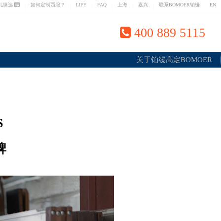
礼臻选
如何定制西服？
LIFE
FAQ
上海
嘉兴
联系BOMOER铂缦
EN
|
|
|
|
|
|
上海专业量体私人定制西服
400 889 5115
关于铂缦高定BOMOER
S
牌