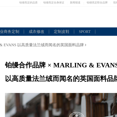
铂缦高定的品质
铂缦高定合身保证
新闻报道
铂缦高定联合品牌
悦
|
|
|
|
|
业商务定制
成衣修改
定制皮鞋
SPORT
G & EVANS 以高质量法兰绒而闻名的英国面料品牌
铂缦合作品牌 × MARLING & EVAN
以高质量法兰绒而闻名的英国面料品